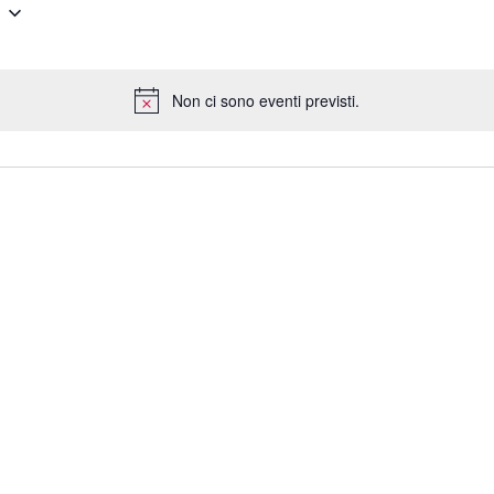
6
Non ci sono eventi previsti.
N
o
t
i
c
e