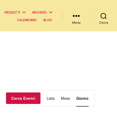
Progetti
Archivio
Calendario
Blog
Menu
Cerca
E
Cerca Eventi
Lista
Mese
Giorno
v