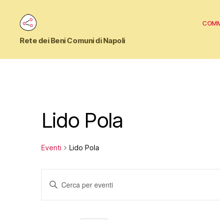
Comm
Commons
Rete dei Beni Comuni di Napoli
Napoli
Lido Pola
Eventi
Lido Pola
E
I
n
s
v
e
r