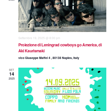
i
n
V
l
a
R
i
d
d
a
i
s
a
t
a
t
c
r
.
e
e
Settembre 19, 2025 @ 8:00 pm
i
N
Proiezione di Leningrad cowboys go America, di
r
o
Aki Kaurismaki
a
c
vico Giuseppe Maffei 4 , 80138 Naples, Italy
d
v
a
i
i
SET
14
e
g
E
2025
v
a
v
z
i
e
i
s
n