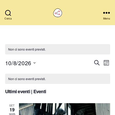
Cerca
Commons
Menu
Napoli
Non ci sono eventi previsti.
10/8/2026
E
E
C
M
e
S
e
v
v
r
C
e
s
c
Non ci sono eventi previsti.
e
l
e
e
a
a
e
n
z
Ultimi eventi | Eventi
n
l
i
t
o
t
e
n
SET
o
19
a
2025