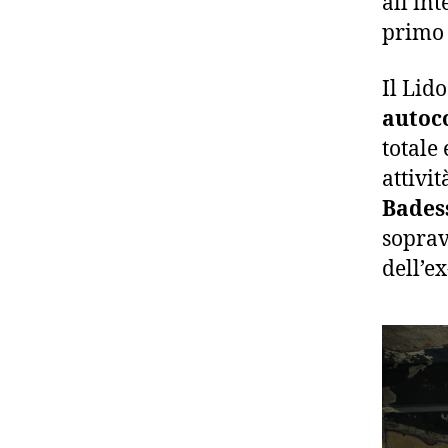
all’in
primo 
Il Lido
autoc
totale 
attivit
Bades
soprav
dell’e