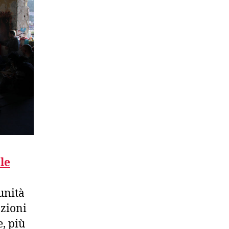
le
unità
azioni
e, più