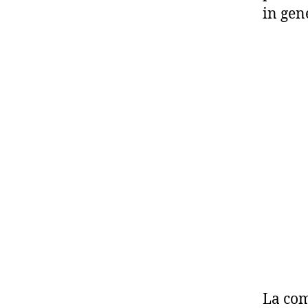
in gen
La com