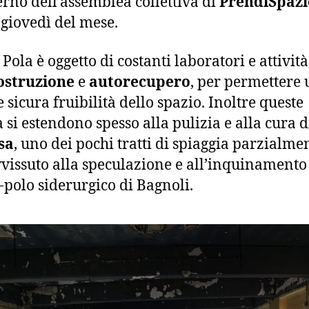
terno dell’assemblea collettiva di
PrendiSpazi
giovedì del mese.
 Pola è oggetto di costanti laboratori e attività
ostruzione
e
autorecupero
, per permettere
e sicura fruibilità dello spazio. Inoltre queste
à si estendono spesso alla pulizia e alla cura 
sa
, uno dei pochi tratti di spiaggia parzialme
vissuto alla speculazione e all’inquinamento
x-polo siderurgico di Bagnoli.