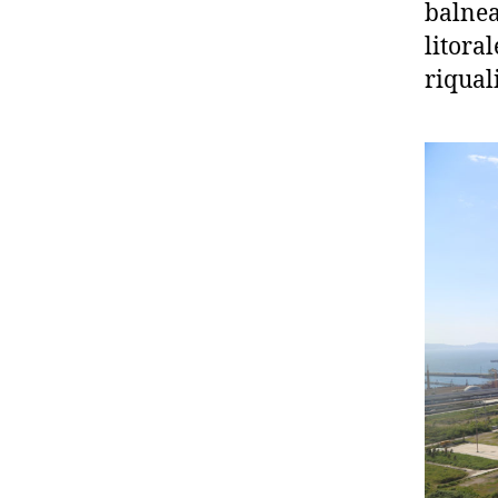
balnea
litoral
riqual