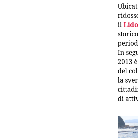
Ubicat
ridosso
il
Lido
storico
period
In seg
2013 è
del co
la sven
cittad
di atti