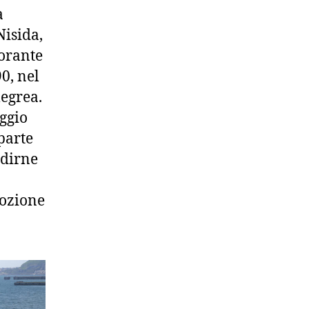
a
Nisida,
torante
90, nel
legrea.
ggio
parte
edirne
mozione