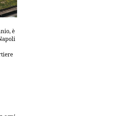
nio, è
Napoli
rtiere