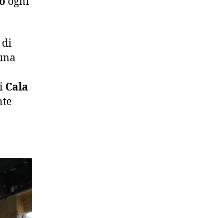
o
ogni
 di
 una
di
Cala
nte