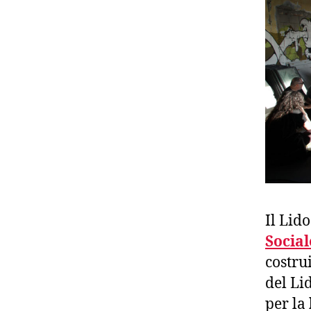
Il Lid
Social
costru
del Li
per la