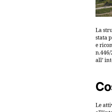
La str
stata 
e rico
n.446/
all’ in
Cos
Le att