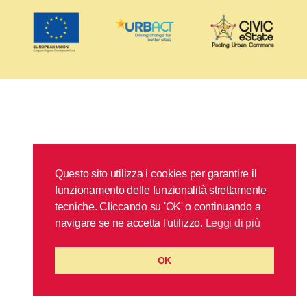
Questo sito utilizza i cookies per garantire il
funzionamento delle funzionalità strettamente
tecniche. Cliccando su 'OK' o continuando a
navigare se ne accetta l'utilizzo.
Leggi di più
OK