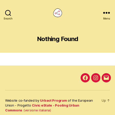
Search
Commons
Menu
Napoli
Nothing Found
Facebook
Instagra
Emai
Website co-funded by
Urbact Program
of the European
Up
↑
Union - Progetto
Civic eState - Pooling Urban
Commons
(versione italiana)